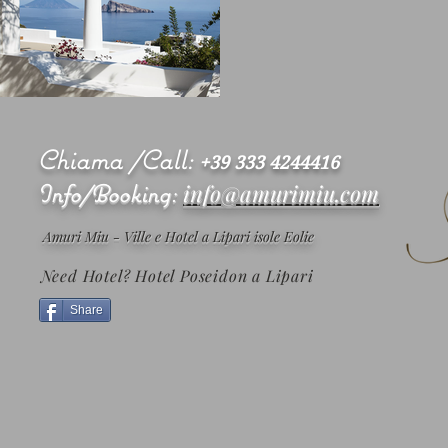
Chiama /Call:
+39 333 4244416
Info/Booking:
info@amurimiu.com
Amuri Miu - Ville e Hotel a Lipari isole Eolie
Need Hotel?
Hotel Poseidon a Lipari
Share